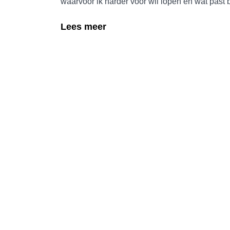
waarvoor ik harder voor wil lopen en wat past bi
Lees meer