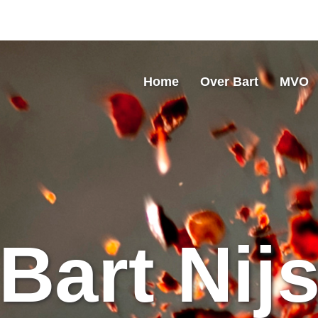
Home
Over Bart
MVO
Bart Nij